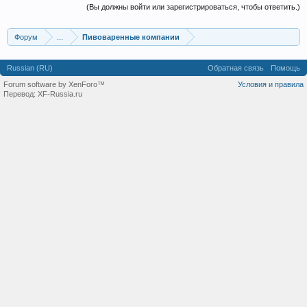
(Вы должны войти или зарегистрироваться, чтобы ответить.)
Форум
...
Пивоваренные компании
Russian (RU)
Обратная связь
Помощь
Forum software by XenForo™
Условия и правила
Перевод:
XF-Russia.ru