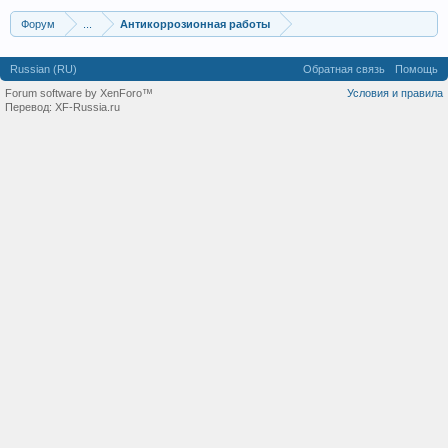
Форум
...
Антикоррозионная работы
Russian (RU)
Обратная связь
Помощь
Forum software by XenForo™
Условия и правила
Перевод:
XF-Russia.ru