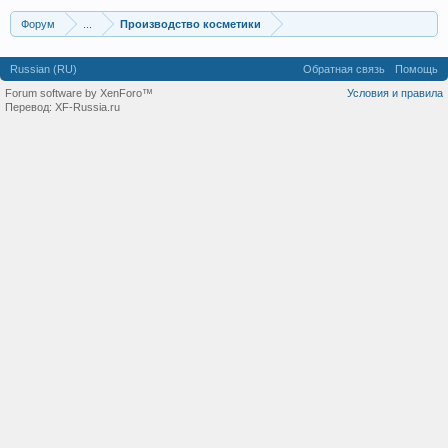
Форум
...
Производство косметики
Russian (RU)
Обратная связь
Помощь
Forum software by XenForo™
Условия и правила
Перевод:
XF-Russia.ru