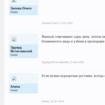
Залова Олеся
Guest
Залова Олеся
,
5 сен 2011
Вначале озвучивают одну цену, потом о
бомжеватого вида и узбеки в пропорции 
Эдуард
Мстиславский
Guest
Эдуард Мстиславский
,
21 июн 2012
Если нужна курьерская доставка, всегда
Алина
Guest
Алина
,
21 окт 2014