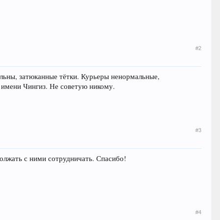
#2
льны, затюканные тётки. Курьеры ненормальные,
о имени Чингиз. Не советую никому.
#3
должать с ними сотрудничать. Спасибо!
#4