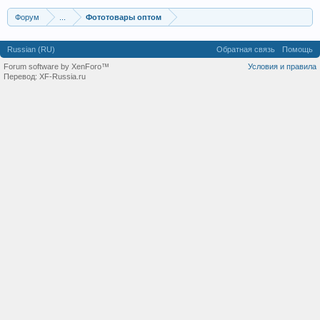
Форум
...
Фототовары оптом
Russian (RU)
Обратная связь
Помощь
Forum software by XenForo™
Условия и правила
Перевод:
XF-Russia.ru