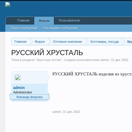
Главная
Пользователи
Форум
Поиск сообщений
Последние сообщения
Главная
Форум
Оптовые компании
Хозтовары, посуда
Хр
РУССКИЙ ХРУСТАЛЬ
Тема в разделе "
Хрусталь оптом
", создана пользователем
admin
,
31 дек 2002
.
РУССКИЙ ХРУСТАЛЬ изделия из хрусталя 
admin
Administrator
Команда форума
admin
,
31 дек 2002