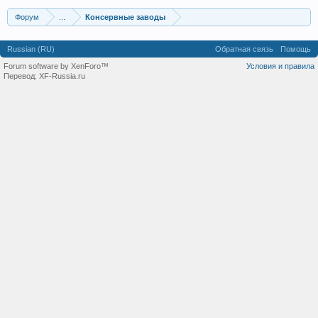
Форум
...
Консервные заводы
Russian (RU)
Обратная связь
Помощь
Forum software by XenForo™
Условия и правила
Перевод:
XF-Russia.ru