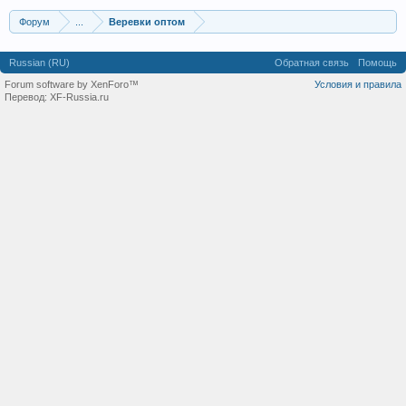
Форум
...
Веревки оптом
Russian (RU)
Обратная связь
Помощь
Forum software by XenForo™
Условия и правила
Перевод:
XF-Russia.ru