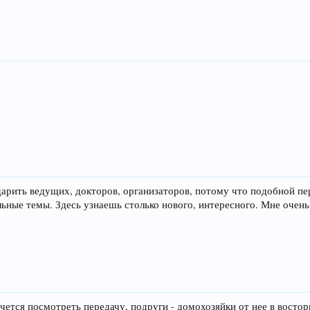
арить ведущих, докторов, организаторов, потому что подобной пере
ьные темы. Здесь узнаешь столько нового, интересного. Мне очень 
очется посмотреть передачу, подруги - домохозяйки от нее в востор