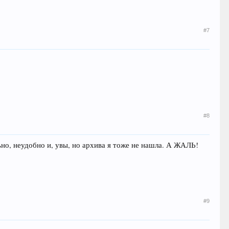
#7
#8
но, неудобно и, увы, но архива я тоже не нашла. А ЖАЛЬ!
#9