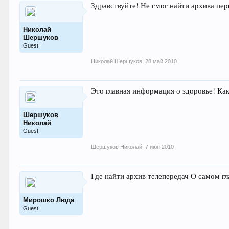
Здравствуйте! Не смог найти архива п
Николай
Шершуков
Guest
Николай Шершуков
,
28 май 2010
Это главная информация о здоровье! Ка
Шершуков
Николай
Guest
Шершуков Николай
,
7 июн 2010
Где найти архив телепередач О самом гл
Мирошко Люда
Guest