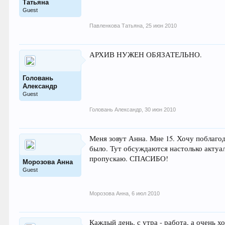
Татьяна
Guest
Павленкова Татьяна
,
25 июн 2010
АРХИВ НУЖЕН ОБЯЗАТЕЛЬНО.
Головань
Александр
Guest
Головань Александр
,
30 июн 2010
Меня зовут Анна. Мне 15. Хочу поблагод
было. Тут обсуждаются настолько актуал
пропускаю. СПАСИБО!
Морозова Анна
Guest
Морозова Анна
,
6 июл 2010
Каждый день, с утра - работа, а очень х