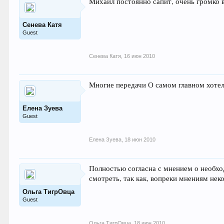
Михаил постоянно сапит, очень громко 
Сенева Катя
Guest
Сенева Катя
,
16 июн 2010
Многие передачи О самом главном хотел
Елена Зуева
Guest
Елена Зуева
,
18 июн 2010
Полностью согласна с мнением о необход
смотреть, так как, вопреки мнениям не
Ольга ТигрОвца
Guest
Ольга ТигрОвца
,
18 июн 2010