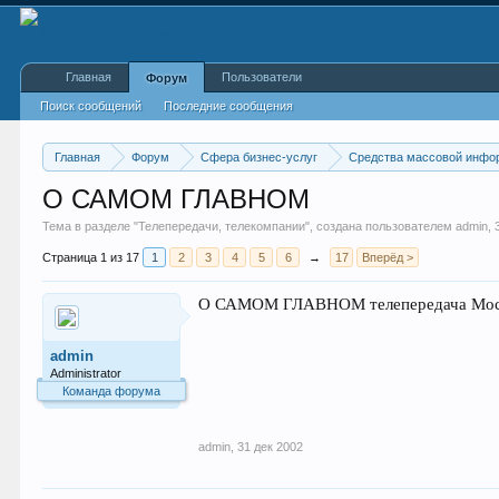
Главная
Пользователи
Форум
Поиск сообщений
Последние сообщения
Главная
Форум
Сфера бизнес-услуг
Средства массовой инфо
О САМОМ ГЛАВНОМ
Тема в разделе "
Телепередачи, телекомпании
", создана пользователем
admin
,
Страница 1 из 17
1
2
3
4
5
6
→
17
Вперёд >
О САМОМ ГЛАВНОМ телепередача Москва
admin
Administrator
Команда форума
admin
,
31 дек 2002