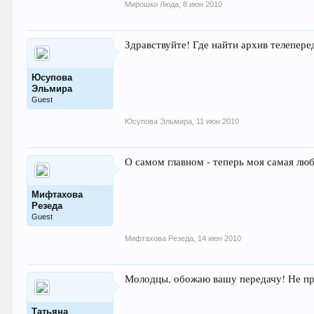
Мирошко Люда
,
8 июн 2010
Здравствуйте! Где найти архив телепере
Юсупова
Эльмира
Guest
Юсупова Эльмира
,
11 июн 2010
О самом главном - теперь моя самая лю
Мифтахова
Резеда
Guest
Мифтахова Резеда
,
14 июн 2010
Молодцы, обожаю вашу передачу! Не про
Татьяна