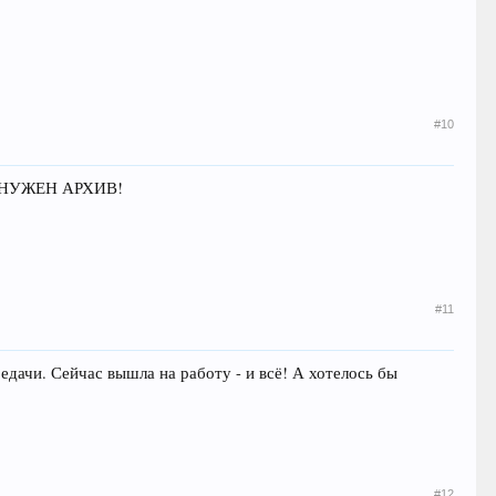
#10
ть? НУЖЕН АРХИВ!
#11
едачи. Сейчас вышла на работу - и всё! А хотелось бы
#12