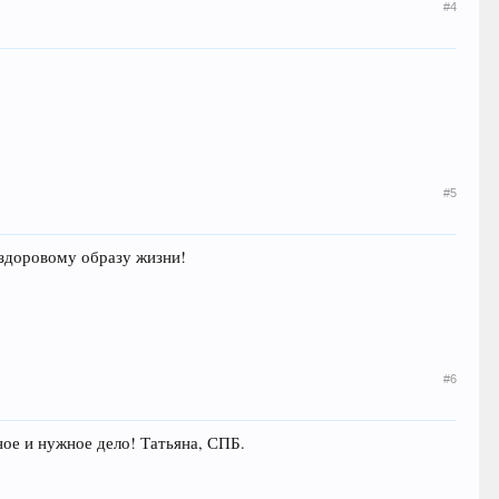
#4
#5
 здоровому образу жизни!
#6
ое и нужное дело! Татьяна, СПБ.