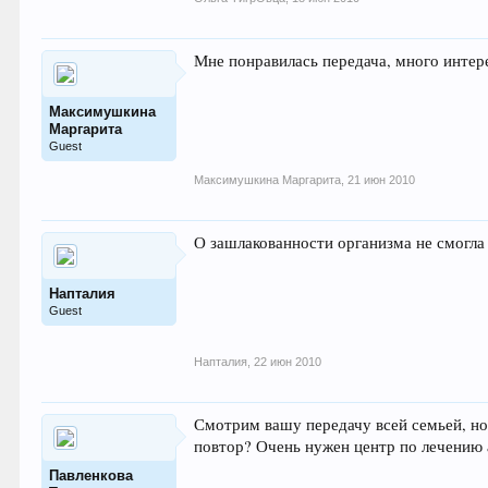
Мне понравилась передача, много интер
Максимушкина
Маргарита
Guest
Максимушкина Маргарита
,
21 июн 2010
О зашлакованности организма не смогла 
Напталия
Guest
Напталия
,
22 июн 2010
Смотрим вашу передачу всей семьей, но
повтор? Очень нужен центр по лечению а
Павленкова