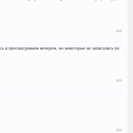
#18
ись и просматриваем вечером, но некоторые не записались по
#19
#20