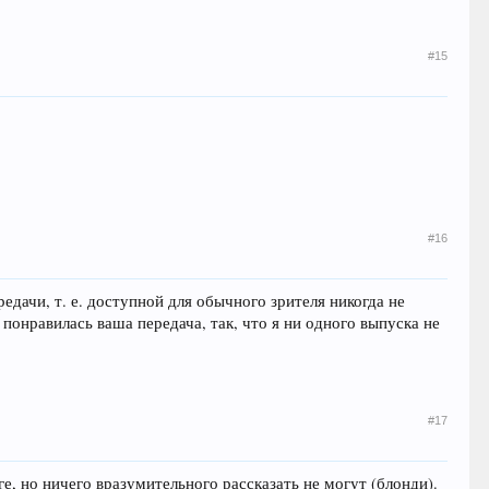
#15
#16
дачи, т. е. доступной для обычного зрителя никогда не
понравилась ваша передача, так, что я ни одного выпуска не
#17
ге, но ничего вразумительного рассказать не могут (блонди).