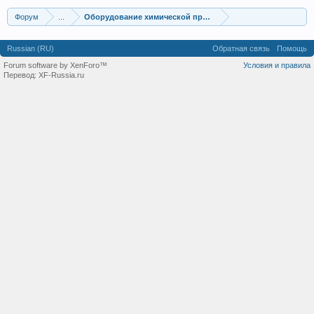
Форум
...
Оборудование химической промышленности
Russian (RU)
Обратная связь
Помощь
Forum software by XenForo™
Условия и правила
Перевод:
XF-Russia.ru