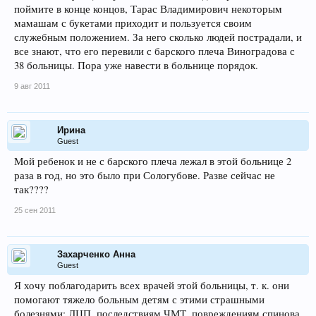
поймите в конце концов, Тарас Владимирович некоторым
мамашам с букетами приходит и пользуется своим
служебным положением. За него сколько людей пострадали, и
все знают, что его перевили с барского плеча Виноградова с
38 больницы. Пора уже навести в больнице порядок.
9 авг 2011
Ирина
Guest
Мой ребенок и не с барского плеча лежал в этой больнице 2
раза в год, но это было при Сологубове. Разве сейчас не
так????
25 сен 2011
Захарченко Анна
Guest
Я хочу поблагодарить всех врачей этой больницы, т. к. они
помогают тяжело больным детям с этими страшными
болезнями: ДЦП, последствиям ЧМТ, повреждениям спинова