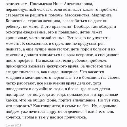
отделением, Пшемыская Инна Александровна,
неравнодушный человек, если возникает какая-то проблема,
старается ее решить и помочь. Массажистка, Маргарита
Борисовна, строгая женщина, расслабиться не дает ни
ребенку, ни маме. И это правильно! Вообще, там обходы и
осмотры ежедневные, это и правильно, детки лежат
крошечные, часто ослабленные. Тут важно не упустить
момент. К сожалению, в отделении не предусмотрен
педиатр, а еще лучше неонатолог, дети порой болеют и их
лечением должен заниматься не врач невролог, а специалист
иного профиля. На выходных, если ребенок приболел,
приходится вызывать дежурного врача. За чистотой там
следят тщательно, как нигде, наверное. Что касается
младшего медицинского персонала, то в большинстве своем,
четко работают, все назначения врача делают, хотя
попадаются и случайные люди, в блоке, где лежат детки
постарше - от полугода до года, попадаются и откровенные
хамки. Что на общем фоне, портит впечатление. Но тут уже,
что поделать? Как говорится, в семье не без.. Ну, а дальше
пойдем уже лечиться в другое отделение, 4 или 5-е, очень
хочется, чтобы и там у нас все получилось.
8 май 2011