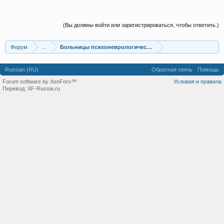
(Вы должны войти или зарегистрироваться, чтобы ответить.)
Форум
...
Больницы психоневрологические
Russian (RU)
Обратная связь
Помощь
Forum software by XenForo™
Условия и правила
Перевод:
XF-Russia.ru