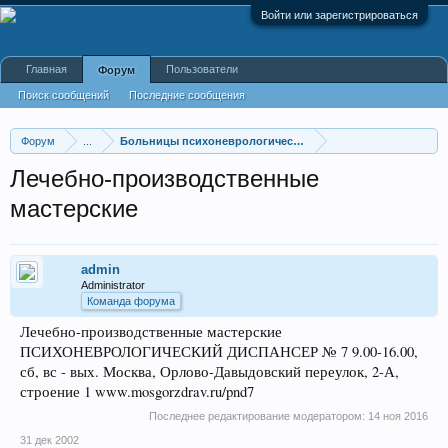
Войти или зарегистрироваться
Главная
Пользователи
Форум
Поиск сообщений
Последние сообщения
Форум
...
Больницы психоневрологические
Лечебно-производственные
мастерские
admin
Administrator
Команда форума
Лечебно-производственные мастерские
ПСИХОНЕВРОЛОГИЧЕСКИЙ ДИСПАНСЕР № 7 9.00-16.00,
сб, вс - вых. Москва, Орлово-Давыдовский переулок, 2-А,
строение 1 www.mosgorzdrav.ru/pnd7
Последнее редактирование модератором:
14 ноя 2016
31 дек 2002