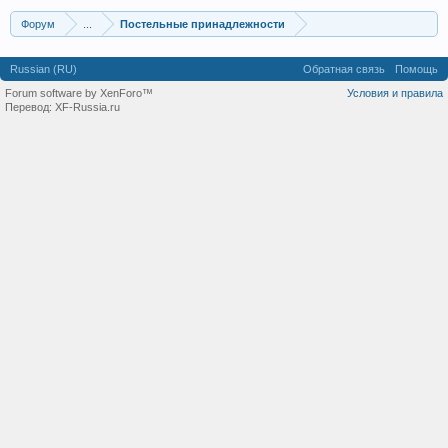
Форум
...
Постельные принадлежности
Russian (RU)
Обратная связь
Помощь
Forum software by XenForo™
Условия и правила
Перевод:
XF-Russia.ru