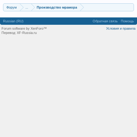
Форум
...
Производство мрамора
Russian (RU)
Обратная связь
Помощь
Forum software by XenForo™
Условия и правила
Перевод:
XF-Russia.ru