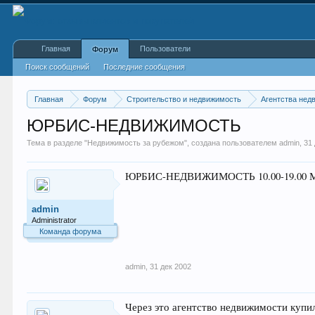
Главная
Пользователи
Форум
Поиск сообщений
Последние сообщения
Главная
Форум
Строительство и недвижимость
Агентства нед
ЮРБИС-НЕДВИЖИМОСТЬ
Тема в разделе "
Недвижимость за рубежом
", создана пользователем
admin
,
31
ЮРБИС-НЕДВИЖИМОСТЬ 10.00-19.00 Москва
admin
Administrator
Команда форума
admin
,
31 дек 2002
Через это агентство недвижимости купи