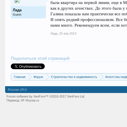
была квартира на первой линии, еще в М
как в других агенствах. До этого была 
Лада
Галина показала нам практически все п
Guest
И опять редкий профессионализм. Все бы
нами много. Рекомендуем всем, если хо
Лада
,
25 апр 2013
Поделиться этой страницей
Главная
Форум
Строительство и недвижимость
Агентства нед
Russian (RU)
Forum software by XenForo™
©2010-2017 XenForo Ltd.
Перевод:
XF-Russia.ru