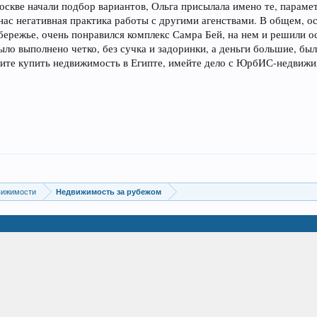
оскве начали подбор вариантов, Ольга присылала имено те, парамет
у нас негативная практика работы с другими агенствами. В общем, о
обережье, очень понравился комплекс Самра Бей, на нем и решили 
ло выполнено четко, без сучка и задоринки, а деньги большие, были
тите купить недвижимость в Египте, имейте дело с ЮрбИС-недвижи
вижимости
Недвижимость за рубежом