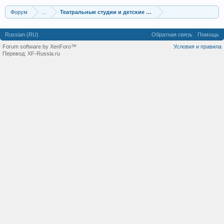
Форум
...
Театральные студии и детские театры-студии
Russian (RU)
Обратная связь
Помощь
Forum software by XenForo™
Условия и правила
Перевод:
XF-Russia.ru