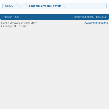
Форум
...
Головные уборы оптом
Russian (RU)
Обратная связь
Помощь
Forum software by XenForo™
Условия и правила
Перевод:
XF-Russia.ru