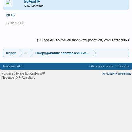
ho4anH4
New Member
gu ny
17 июл 2018
(Вы должны войти или зарегистрироваться, чтобы ответить.)
Форум
...
Оборудование электротехнической промышленности
Russian (RU)
Обратная связь
Помощь
Forum software by XenForo™
Условия и правила
Перевод:
XF-Russia.ru