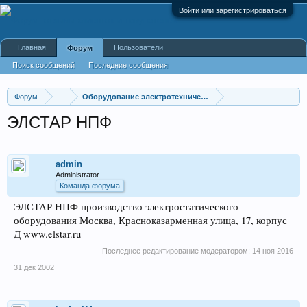
Войти или зарегистрироваться
Главная
Пользователи
Форум
Поиск сообщений
Последние сообщения
Форум
...
Оборудование электротехнической промышленности
ЭЛСТАР НПФ
admin
Administrator
Команда форума
ЭЛСТАР НПФ производство электростатического
оборудования Москва, Красноказарменная улица, 17, корпус
Д www.elstar.ru
Последнее редактирование модератором:
14 ноя 2016
31 дек 2002