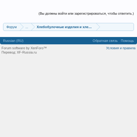
(Вы должны войти или зарегистрироваться, чтобы ответить.)
Форум
...
Хлебобулочные изделия и хлеб оптом
Russian (RU)
Обратная связь
Помощь
Forum software by XenForo™
Условия и правила
Перевод:
XF-Russia.ru