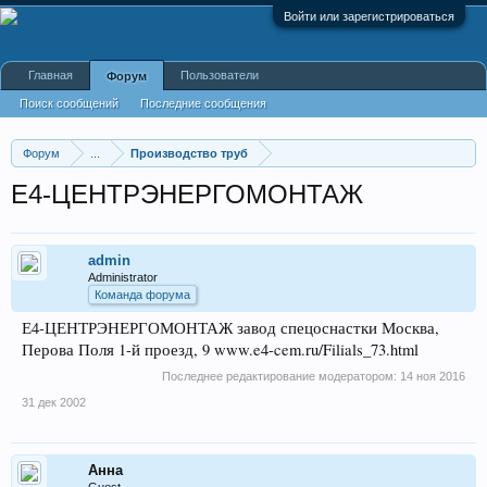
Войти или зарегистрироваться
Главная
Пользователи
Форум
Поиск сообщений
Последние сообщения
Форум
...
Производство труб
Е4-ЦЕНТРЭНЕРГОМОНТАЖ
admin
Administrator
Команда форума
Е4-ЦЕНТРЭНЕРГОМОНТАЖ завод спецоснастки Москва,
Перова Поля 1-й проезд, 9 www.e4-cem.ru/Filials_73.html
Последнее редактирование модератором:
14 ноя 2016
31 дек 2002
Анна