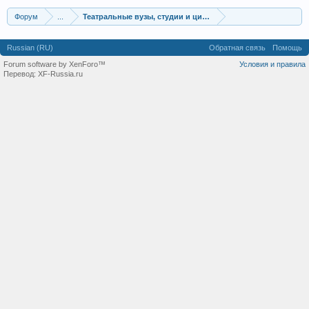
Форум
...
Театральные вузы, студии и цирковые училища
Russian (RU)
Обратная связь
Помощь
Forum software by XenForo™
Условия и правила
Перевод:
XF-Russia.ru