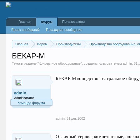
Главная
Пользователи
Форум
Поиск сообщений
Последние сообщения
Главная
Форум
Производители
Производство оборудования, о
БЕКАР-М
Тема в разделе "
Концертное оборудование
", создана пользователем
admin
,
31 
БЕКАР-М концертно-театральное оборудо
admin
Administrator
Команда форума
admin
,
31 дек 2002
Отличный сервис, компетентные, адекват