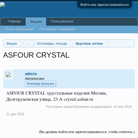
Войти или зарегистрироваться
Главная
Пользователи
Форум
Поиск сообщений
Последние сообщения
Форум
...
Хозтовары, посуда
Хрусталь оптом
ASFOUR CRYSTAL
admin
Administrator
Команда форума
ASFOUR CRYSTAL хрустальные изделия Москва,
Долгоруковская улица, 23-А crystal.asfour.ru
Последнее редактирование модератором:
14 ноя 2016
31 дек 2002
(Вы должны войти или зарегистрироваться, чтобы ответить.)