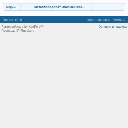
Форум
...
Металлообрабатывающее оборудование
Russian (RU)
Обратная связь
Помощь
Forum software by XenForo™
Условия и правила
Перевод:
XF-Russia.ru