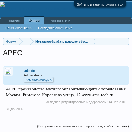
Войти или зарегистрироваться
Главная
Пользователи
Форум
Поиск сообщений
Последние сообщения
Форум
...
Металлообрабатывающее оборудование
АРЕС
admin
Administrator
Команда форума
АРЕС производство металлообрабатывающего оборудования
Москва, Римского-Корсакова улица, 12 www.ares-tech.ru
Последнее редактирование модератором:
14 ноя 2016
31 дек 2002
(Вы должны войти или зарегистрироваться, чтобы ответить.)