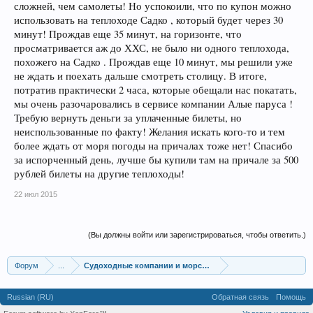
сложней, чем самолеты! Но успокоили, что по купон можно
использовать на теплоходе Садко , который будет через 30
минут! Прождав еще 35 минут, на горизонте, что
просматривается аж до ХХС, не было ни одного теплохода,
похожего на Садко . Прождав еще 10 минут, мы решили уже
не ждать и поехать дальше смотреть столицу. В итоге,
потратив практически 2 часа, которые обещали нас покатать,
мы очень разочаровались в сервисе компании Алые паруса !
Требую вернуть деньги за уплаченные билеты, но
неиспользованные по факту! Желания искать кого-то и тем
более ждать от моря погоды на причалах тоже нет! Спасибо
за испорченный день, лучше бы купили там на причале за 500
рублей билеты на другие теплоходы!
22 июл 2015
(Вы должны войти или зарегистрироваться, чтобы ответить.)
Форум
...
Судоходные компании и морской транспорт
Russian (RU)
Обратная связь
Помощь