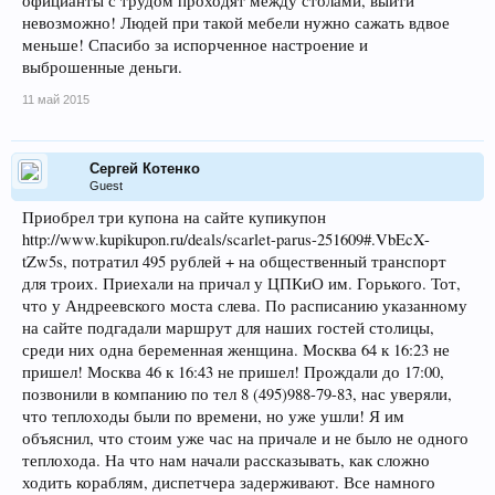
официанты с трудом проходят между столами, выйти
невозможно! Людей при такой мебели нужно сажать вдвое
меньше! Спасибо за испорченное настроение и
выброшенные деньги.
11 май 2015
Сергей Котенко
Guest
Приобрел три купона на сайте купикупон
http://www.kupikupon.ru/deals/scarlet-parus-251609#.VbEcX-
tZw5s, потратил 495 рублей + на общественный транспорт
для троих. Приехали на причал у ЦПКиО им. Горького. Тот,
что у Андреевского моста слева. По расписанию указанному
на сайте подгадали маршрут для наших гостей столицы,
среди них одна беременная женщина. Москва 64 к 16:23 не
пришел! Москва 46 к 16:43 не пришел! Прождали до 17:00,
позвонили в компанию по тел 8 (495)988-79-83, нас уверяли,
что теплоходы были по времени, но уже ушли! Я им
объяснил, что стоим уже час на причале и не было не одного
теплохода. На что нам начали рассказывать, как сложно
ходить кораблям, диспетчера задерживают. Все намного