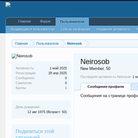
Главная
Форум
Пользователи
Выдающиеся пользователи
Сейчас на форуме
Недавняя активность
Главная
Пользователи
Neirosob
Neirosob
Активность:
1 май 2025
New Member
, 50
Регистрация:
28 апр 2025
Последняя активность Neirosob:
1 м
Сообщения:
0
Симпатии:
0
Сообщения профиля
Баллы:
1
Сообщения на странице профил
День рождения:
12 авг 1975
(Возраст: 50)
Поделиться этой
страницей