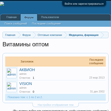
Войти или зарегистрироваться
Главная
Пользователи
Форум
Поиск сообщений
Последние сообщения
Главная
Форум
Оптовые компании
Медицина, фармация
Витамины оптом
Последнее
Заголовок
сообщение
АКВИОН
admin
23 мар 2013
Ответов:
1
VISION
admin
31 дек 2002
Ответов:
0
Показано тем: с 1 по 2 из 2.
Настройки отображения тем
(Вы должны войти или зарегистрироваться, чтобы разместить сообщение.)