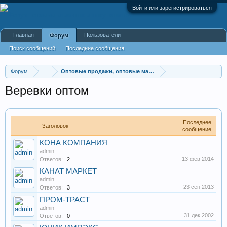
Войти или зарегистрироваться
Главная
Пользователи
Форум
Поиск сообщений
Последние сообщения
Форум
...
Оптовые продажи, оптовые магазины
Веревки оптом
Последнее
Заголовок
сообщение
КОНА КОМПАНИЯ
admin
13 фев 2014
Ответов:
2
КАНАТ МАРКЕТ
admin
23 сен 2013
Ответов:
3
ПРОМ-ТРАСТ
admin
31 дек 2002
Ответов:
0