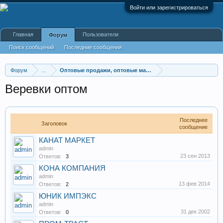
Войти или зарегистрироваться
Главная
Пользователи
Форум
Поиск сообщений
Последние сообщения
Форум
...
Оптовые продажи, оптовые магазины
Веревки оптом
Последнее
Заголовок
сообщение
КАНАТ МАРКЕТ
admin
23 сен 2013
Ответов:
3
КОНА КОМПАНИЯ
admin
13 фев 2014
Ответов:
2
ЮНИК ИМПЭКС
admin
31 дек 2002
Ответов:
0