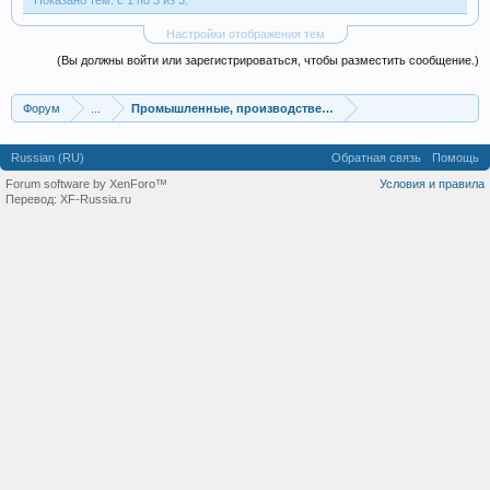
Показано тем: с 1 по 3 из 3.
Настройки отображения тем
(Вы должны войти или зарегистрироваться, чтобы разместить сообщение.)
Форум
...
Промышленные, производственные и перерабатывающие
Russian (RU)
Обратная связь
Помощь
Forum software by XenForo™
Условия и правила
Перевод:
XF-Russia.ru