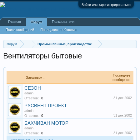
Войти или зарегистрироваться
Главная
Пользователи
Форум
Поиск сообщений
Последние сообщения
Форум
...
Промышленные, производственные и перерабатывающие
Вентиляторы бытовые
Последнее
Заголовок ↓
сообщение
СЕЗОН
admin
31 дек 2002
Ответов:
0
РУСВЕНТ ПРОЕКТ
admin
31 дек 2002
Ответов:
0
БАХЧИВАН МОТОР
admin
31 дек 2002
Ответов:
0