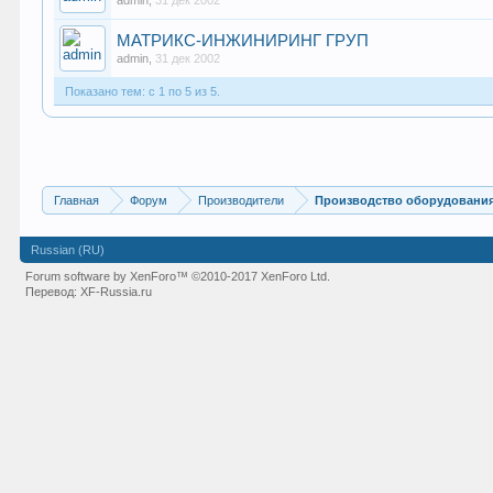
admin
,
31 дек 2002
МАТРИКС-ИНЖИНИРИНГ ГРУП
admin
,
31 дек 2002
Показано тем: с 1 по 5 из 5.
Главная
Форум
Производители
Производство оборудования
Russian (RU)
Forum software by XenForo™
©2010-2017 XenForo Ltd.
Перевод:
XF-Russia.ru