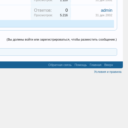
Просмотров:
1.128
31 дек 2002
Ответов:
0
admin
Просмотров:
5.216
31 дек 2002
(Вы должны войти или зарегистрироваться, чтобы разместить сообщение.)
Обратная связь
Помощь
Главная
Вверх
Условия и правила