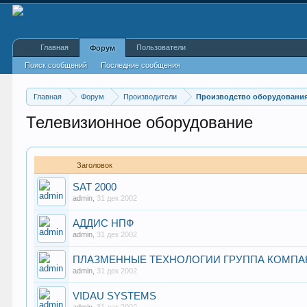
Главная
Пользователи
Форум
Поиск сообщений
Последние сообщения
Главная
Форум
Производители
Производство оборудования
Телевизионное оборудование
Заголовок
SAT 2000
admin
,
31 дек 2002
АДДИС НПФ
admin
,
31 дек 2002
ПЛАЗМЕННЫЕ ТЕХНОЛОГИИ ГРУППА КОМП
admin
,
31 дек 2002
VIDAU SYSTEMS