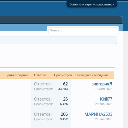
Войти или зарегистрироваться
Дата создания
Ответов
Просмотров
Последнее сообщение ↓
Ответов:
62
викторияЯ
Просмотров:
33.383
21 июл 2023
Ответов:
26
Kirill77
Просмотров:
6.426
29 янв 2023
Ответов:
206
МАРИНА2503
Просмотров:
9.452
21 янв 2018