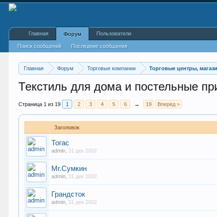
Главная
Пользователи
Форум
Поиск сообщений
Последние сообщения
Главная
Форум
Торговые компании
Торговые центры, магаз
Текстиль для дома и постельные п
Страница 1 из 19
1
2
3
4
5
6
→
19
Вперёд >
Заголовок
Тогас
admin
,
31 дек 2002
Mr.Сумкин
admin
,
31 дек 2002
Грандсток
admin
,
31 дек 2002