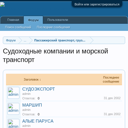
Войти или зарегистрироваться
Главная
Пользователи
Форум
Поиск сообщений
Последние сообщения
Форум
...
Пассажирский транспорт, грузоперевозки
Судоходные компании и морской
транспорт
Последнее
Заголовок ↓
сообщение
СУДОЭКСПОРТ
admin
31 дек 2002
Ответов:
0
МАРШИП
admin
31 дек 2002
Ответов:
0
АЛЫЕ ПАРУСА
admin