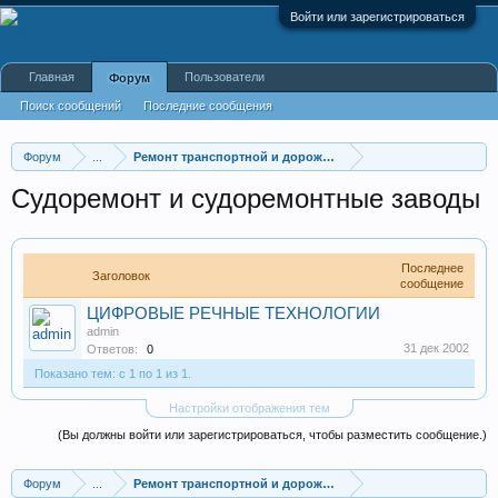
Войти или зарегистрироваться
Главная
Пользователи
Форум
Поиск сообщений
Последние сообщения
Форум
...
Ремонт транспортной и дорожной техники
Судоремонт и судоремонтные заводы
Последнее
Заголовок
сообщение
ЦИФРОВЫЕ РЕЧНЫЕ ТЕХНОЛОГИИ
admin
31 дек 2002
Ответов:
0
Показано тем: с 1 по 1 из 1.
Настройки отображения тем
(Вы должны войти или зарегистрироваться, чтобы разместить сообщение.)
Форум
...
Ремонт транспортной и дорожной техники