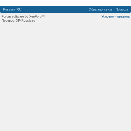
Russian (RU)
Обратная связь
Помощь
Forum software by XenForo™
Условия и правила
Перевод:
XF-Russia.ru