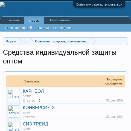
Войти или зарегистрироваться
Главная
Пользователи
Форум
Поиск сообщений
Последние сообщения
Форум
...
Оптовые продажи, оптовые магазины
Средства индивидуальной защиты
оптом
Последнее
Заголовок
сообщение
КАРНЕОЛ
admin
31 дек 2002
Ответов:
0
КОНВЕРСИЯ-2
admin
31 дек 2002
Ответов:
0
СИЗ-ТРЕЙД
admin