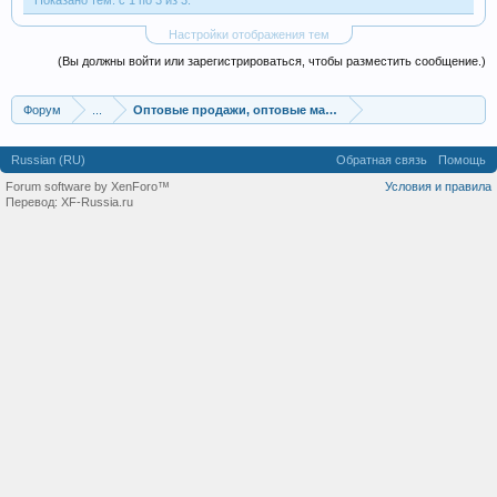
Показано тем: с 1 по 3 из 3.
Настройки отображения тем
(Вы должны войти или зарегистрироваться, чтобы разместить сообщение.)
Форум
...
Оптовые продажи, оптовые магазины
Russian (RU)
Обратная связь
Помощь
Forum software by XenForo™
Условия и правила
Перевод:
XF-Russia.ru