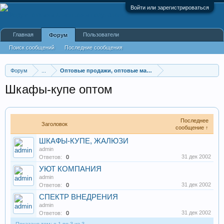
Войти или зарегистрироваться
Главная
Пользователи
Форум
Поиск сообщений
Последние сообщения
Форум
...
Оптовые продажи, оптовые магазины
Шкафы-купе оптом
Последнее
Заголовок
сообщение ↑
ШКАФЫ-КУПЕ, ЖАЛЮЗИ
admin
31 дек 2002
Ответов:
0
УЮТ КОМПАНИЯ
admin
31 дек 2002
Ответов:
0
СПЕКТР ВНЕДРЕНИЯ
admin
31 дек 2002
Ответов:
0