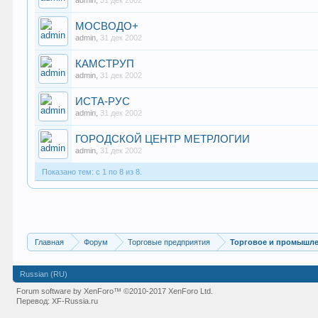
admin
,
31 дек 2002
МОСВОДО+
admin
,
31 дек 2002
КАМСТРУП
admin
,
31 дек 2002
ИСТА-РУС
admin
,
31 дек 2002
ГОРОДСКОЙ ЦЕНТР МЕТРЛОГИИ
admin
,
31 дек 2002
Показано тем: с 1 по 8 из 8.
Главная
Форум
Торговые предприятия
Торговое и промышл
Russian (RU)
Forum software by XenForo™
©2010-2017 XenForo Ltd.
Перевод:
XF-Russia.ru