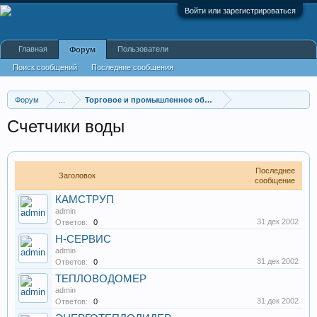
Войти или зарегистрироваться
Главная
Пользователи
Форум
Поиск сообщений
Последние сообщения
Форум
...
Торговое и промышленное оборудование
Счетчики воды
Последнее
Заголовок
сообщение
КАМСТРУП
admin
31 дек 2002
Ответов:
0
Н-СЕРВИС
admin
31 дек 2002
Ответов:
0
ТЕПЛОВОДОМЕР
admin
31 дек 2002
Ответов:
0