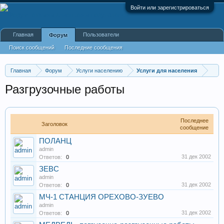
Войти или зарегистрироваться
Главная
Пользователи
Форум
Поиск сообщений
Последние сообщения
Главная
Форум
Услуги населению
Услуги для населения
Разгрузочные работы
Последнее
Заголовок
сообщение
ПОЛАНЦ
admin
31 дек 2002
Ответов:
0
ЗЕВС
admin
31 дек 2002
Ответов:
0
МЧ-1 СТАНЦИЯ ОРЕХОВО-ЗУЕВО
admin
31 дек 2002
Ответов:
0