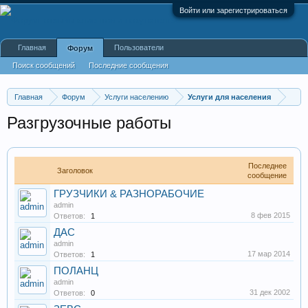
Войти или зарегистрироваться
Главная
Пользователи
Форум
Поиск сообщений
Последние сообщения
Главная
Форум
Услуги населению
Услуги для населения
Разгрузочные работы
Последнее
Заголовок
сообщение
ГРУЗЧИКИ & РАЗНОРАБОЧИЕ
admin
8 фев 2015
Ответов:
1
ДАС
admin
17 мар 2014
Ответов:
1
ПОЛАНЦ
admin
31 дек 2002
Ответов:
0