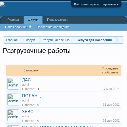
Войти или зарегистрироваться
Главная
Пользователи
Форум
Поиск сообщений
Последние сообщения
Главная
Форум
Услуги населению
Услуги для населения
Разгрузочные работы
Последнее
Заголовок
сообщение
ДАС
admin
17 мар 2014
Ответов:
1
ПОЛАНЦ
admin
31 дек 2002
Ответов:
0
ЗЕВС
admin
31 дек 2002
Ответов:
0