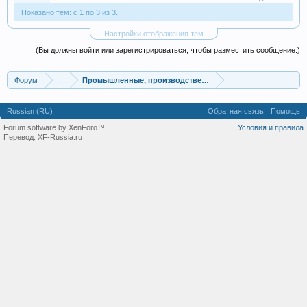
Показано тем: с 1 по 3 из 3.
Настройки отображения тем
(Вы должны войти или зарегистрироваться, чтобы разместить сообщение.)
Форум
...
Промышленные, производственные и перерабатывающие
Russian (RU)
Обратная связь
Помощь
Forum software by XenForo™
Условия и правила
Перевод:
XF-Russia.ru