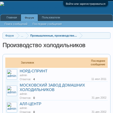
Войти или зарегистрироваться
Главная
Пользователи
Форум
Поиск сообщений
Последние сообщения
Форум
...
Промышленные, производственные и перерабатывающие
Производство холодильников
Последнее
Заголовок
сообщение
НОРД-СПРИНТ
admin
11 июл 2011
Ответов:
4
МОСКОВСКИЙ ЗАВОД ДОМАШНИХ
ХОЛОДИЛЬНИКОВ
admin
31 дек 2002
Ответов:
0
АЛЛ-ЦЕНТР
admin
31 дек 2002
Ответов:
0