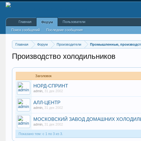
Главная
Пользователи
Форум
Поиск сообщений
Последние сообщения
Главная
Форум
Производители
Промышленные, производст
Производство холодильников
Заголовок
НОРД-СПРИНТ
admin
,
31 дек 2002
АЛЛ-ЦЕНТР
admin
,
31 дек 2002
МОСКОВСКИЙ ЗАВОД ДОМАШНИХ ХОЛОДИЛ
admin
,
31 дек 2002
Показано тем: с 1 по 3 из 3.