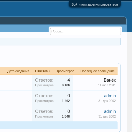
Войти или зарегистрироваться
Дата создания
Ответов ↓
Просмотров
Последнее сообщение
Ответов:
4
Ванёк
Просмотров:
9.106
11 июл 2011
Ответов:
0
admin
Просмотров:
1.462
31 дек 2002
Ответов:
0
admin
Просмотров:
1.548
31 дек 2002