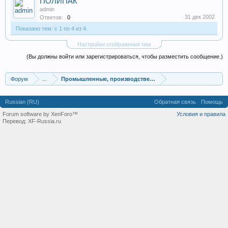
ПОЛИПАК
admin
31 дек 2002
Ответов:
0
Показано тем: с 1 по 4 из 4.
Настройки отображения тем
(Вы должны войти или зарегистрироваться, чтобы разместить сообщение.)
Форум
...
Промышленные, производственные и перерабатывающие
Russian (RU)
Обратная связь
Помощь
Forum software by XenForo™
Условия и правила
Перевод:
XF-Russia.ru