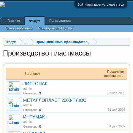
Войти или зарегистрироваться
Главная
Пользователи
Форум
Поиск сообщений
Последние сообщения
Форум
...
Промышленные, производственные и перерабатывающие
Производство пластмассы
Последнее
Заголовок
сообщение ↓
ЛИСТОПАК
admin
22 ноя 2010
Ответов:
3
МЕТАЛЛОПЛАСТ 2000-ПЛЮС
admin
31 дек 2002
Ответов:
0
ИНТУМАК+
admin
31 дек 2002
Ответов:
0