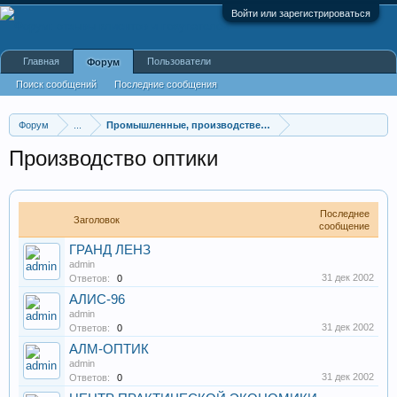
Войти или зарегистрироваться
Главная
Пользователи
Форум
Поиск сообщений
Последние сообщения
Форум
...
Промышленные, производственные и перерабатывающие
Производство оптики
Последнее
Заголовок
сообщение
ГРАНД ЛЕНЗ
admin
31 дек 2002
Ответов:
0
АЛИС-96
admin
31 дек 2002
Ответов:
0
АЛМ-ОПТИК
admin
31 дек 2002
Ответов:
0