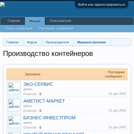
Войти или зарегистрироваться
Главная
Пользователи
Форум
Поиск сообщений
Последние сообщения
Главная
Форум
Производители
Машиностроение
Производство контейнеров
Последнее
Заголовок
сообщение ↓
ЭКО-СЕРВИС
admin
31 дек 2002
Ответов:
0
АМЕТИСТ-МАРКЕТ
admin
31 дек 2002
Ответов:
0
БИЗНЕС-ИНВЕСТПРОМ
admin
31 дек 2002
Ответов:
0