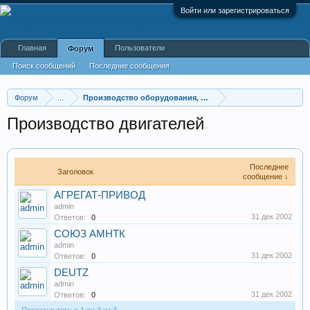
Войти или зарегистрироваться
Главная
Пользователи
Форум
Поиск сообщений
Последние сообщения
Форум
...
Производство оборудования, оборудование для произв
Производство двигателей
Последнее
Заголовок
сообщение ↓
АГРЕГАТ-ПРИВОД
admin
31 дек 2002
Ответов:
0
СОЮЗ АМНТК
admin
31 дек 2002
Ответов:
0
DEUTZ
admin
31 дек 2002
Ответов:
0