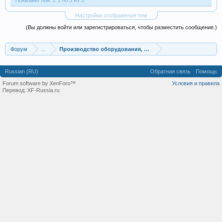
Показано тем: с 1 по 3 из 3.
Настройки отображения тем
(Вы должны войти или зарегистрироваться, чтобы разместить сообщение.)
Форум
...
Производство оборудования, оборудование для произв
Russian (RU)
Обратная связь
Помощь
Forum software by XenForo™
Условия и правила
Перевод:
XF-Russia.ru