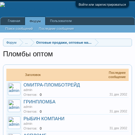
Войти или зарегистрироваться
Главная
Пользователи
Форум
Поиск сообщений
Последние сообщения
Форум
...
Оптовые продажи, оптовые магазины
Пломбы оптом
Последнее
Заголовок
сообщение
ОМИТРА-ПЛОМБОТРЕЙД
admin
31 дек 2002
Ответов:
0
ГРИНПЛОМБА
admin
31 дек 2002
Ответов:
0
РЫБИН КОМПАНИ
admin
31 дек 2002
Ответов:
0