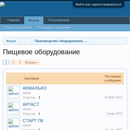
Войти или зарегистрироваться
Главная
Пользователи
Форум
Поиск сообщений
Последние сообщения
Форум
...
Производство оборудования, оборудование для произв
Пищевое оборудование
1
2
3
Вперёд >
Последнее
Заголовок
сообщение
АКМАЛЬКО
admin
18 фев 2012
Ответов:
3
АРГАСТ
admin
2 мар 2010
Ответов:
1
СТАРТ ПК
admin
31 дек 2002