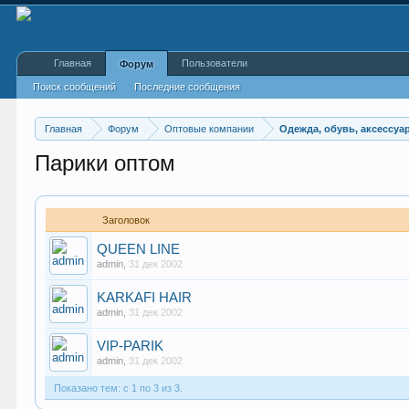
Главная
Пользователи
Форум
Поиск сообщений
Последние сообщения
Главная
Форум
Оптовые компании
Одежда, обувь, аксессуа
Парики оптом
Заголовок
QUEEN LINE
admin
,
31 дек 2002
KARKAFI HAIR
admin
,
31 дек 2002
VIP-PARIK
admin
,
31 дек 2002
Показано тем: с 1 по 3 из 3.